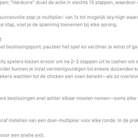
pen; “Hardcore” drukt de actie in slechts 15 stappen, waardoor 
succesvolle stap je multiplier: van 1x tot mogelijk sky‑high waa
e stap, voel je de spanning toenemen bij elke sprong.
t
het beslissingspunt: pauzeer het spel en verzilver je winst of
ity spelers kiezen ervoor om na 2–3 stappen uit te cashen om 
rder kunnen je inzet vermenigvuldigen tot enkele duizenden ke
ekers wachten tot de chicken een oven bereikt—als ze overleve
rdere beslissingen snel achter elkaar moeten nemen—soms elke 
raf instellen van een doel-multiplier voor elke ronde. In de prak
 voor een snelle exit.