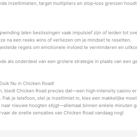
e inzetlimieten, target multipliers en stop‑loss grenzen houdt
pwinding laten beslissingen vaak impulsief zijn of leiden tot ov
ze na een reeks wins of verliezen om je mindset te resetten.
estelde regels om emotionele invloed te verminderen en uitko
e als onderdeel van een grotere strategie in plaats van een ge
Duik Nu in Chicken Road!
ten, biedt Chicken Road precies dat—een high‑intensity casino er
Pak je telefoon, stel je inzetlimiet in, kies een makkelijke moei
er naar nieuwe hoogten stijgt—allemaal binnen enkele minuten g
 ervaar de snelle sensaties van Chicken Road vandaag nog!