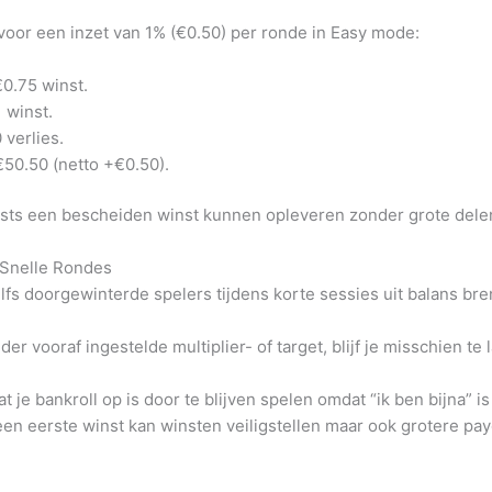
 voor een inzet van 1% (€0.50) per ronde in Easy mode:
€0.75 winst.
 winst.
 verlies.
50.50 (netto +€0.50).
rsts een bescheiden winst kunnen opleveren zonder grote delen 
 Snelle Rondes
lfs doorgewinterde spelers tijdens korte sessies uit balans br
er vooraf ingestelde multiplier- of target, blijf je misschien te
je bankroll op is door te blijven spelen omdat “ik ben bijna” is r
en eerste winst kan winsten veiligstellen maar ook grotere pa