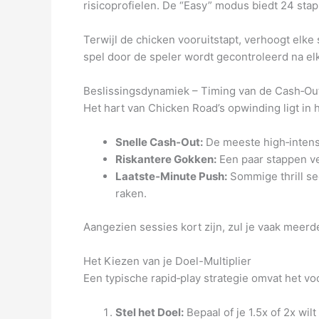
risicoprofielen. De “Easy” modus biedt 24 stap
Terwijl de chicken vooruitstapt, verhoogt elke 
spel door de speler wordt gecontroleerd na elk
Beslissingsdynamiek – Timing van de Cash‑Ou
Het hart van Chicken Road’s opwinding ligt in 
Snelle Cash‑Out:
De meeste high‑intens
Riskantere Gokken:
Een paar stappen ve
Laatste‑Minute Push:
Sommige thrill se
raken.
Aangezien sessies kort zijn, zul je vaak mee
Het Kiezen van je Doel-Multiplier
Een typische rapid‑play strategie omvat het voo
Stel het Doel:
Bepaal of je 1.5x of 2x wilt