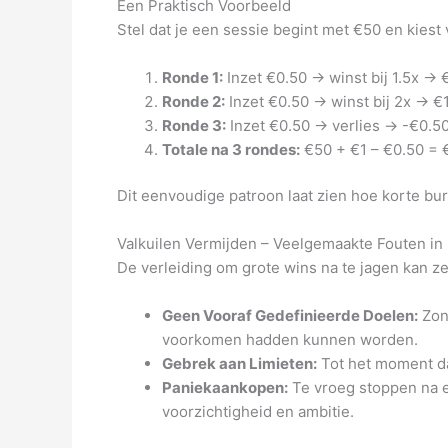
Een Praktisch Voorbeeld
Stel dat je een sessie begint met €50 en kiest
Ronde 1:
Inzet €0.50 → winst bij 1.5x → 
Ronde 2:
Inzet €0.50 → winst bij 2x → €1
Ronde 3:
Inzet €0.50 → verlies → -€0.50
Totale na 3 rondes:
€50 + €1 – €0.50 = €
Dit eenvoudige patroon laat zien hoe korte bu
Valkuilen Vermijden – Veelgemaakte Fouten in
De verleiding om grote wins na te jagen kan ze
Geen Vooraf Gedefinieerde Doelen:
Zond
voorkomen hadden kunnen worden.
Gebrek aan Limieten:
Tot het moment dat 
Paniekaankopen:
Te vroeg stoppen na e
voorzichtigheid en ambitie.