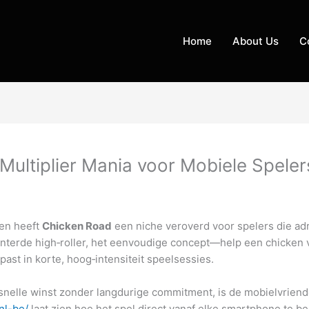
Home
About Us
C
ultiplier Mania voor Mobiele Speler
len heeft
Chicken Road
een niche veroverd voor spelers die adr
nterde high‑roller, het eenvoudige concept—help een chicken vei
ast in korte, hoog‑intensiteit speelsessies.
elle winst zonder langdurige commitment, is de mobielvriendel
nl-be/
laat zien hoe het spel direct vanaf elke smartphone t