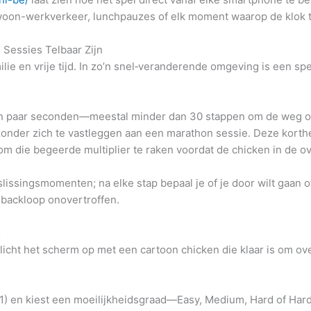
woon-werkverkeer, lunchpauzes of elk moment waarop de klok ti
 Sessies Telbaar Zijn
ie en vrije tijd. In zo’n snel‑veranderende omgeving is een spel
en paar seconden—meestal minder dan 30 stappen om de weg o
onder zich te vastleggen aan een marathon sessie. Deze korthe
m die begeerde multiplier te raken voordat de chicken in de ov
issingsmomenten; na elke stap bepaal je of je door wilt gaan of 
edbackloop onovertroffen.
o
 licht het scherm op met een cartoon chicken die klaar is om o
0.01) en kiest een moeilijkheidsgraad—Easy, Medium, Hard of Ha