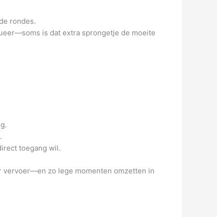
nde rondes.
alueer—soms is dat extra sprongetje de moeite
g.
.
irect toegang wil.
baar vervoer—en zo lege momenten omzetten in