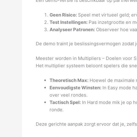
Een demo-versie is beschikbaar op partnerweb
Geen Risico:
Speel met virtueel geld; er
Test Instellingen:
Pas inzetgrootte en mo
Analyseer Patronen:
Observeer hoe vaak
De demo traint je beslissingsvermogen zodat j
Meester worden in Multipliers – Doelen voor S
Het multiplier systeem beloont spelers die sne
Theoretisch Max:
Hoewel de maximale mu
Eenvoudigste Winsten:
In Easy mode ha
over veel rondes.
Tactisch Spel:
In Hard mode mik je op ho
ronde.
Deze gerichte aanpak zorgt ervoor dat je, zelfs 