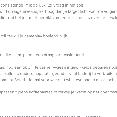
onsistentie, mik op 1.5x–2x vroeg in het spel.
int op lage niveaus, verhoog dan je target licht voor de volge
plier dubbel je target bereikt zonder te cashen, pauzeer en ev
ll terwijl je gameplay boeiend blijft.
an elke smartphone een draagbare casinotafel.
aan; nog een tik om te cashen—geen ingewikkelde gebaren nodi
l, zelfs op oudere apparaten, zonder veel batterij te verbruiken
rome of Safari—ideaal voor wie niet wil downloaden maar toch d
inpassen tijdens koffiepauzes of terwijl je wacht op het open