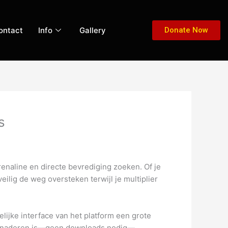
ontact
Info
Gallery
Donate Now
s
enaline en directe bevrediging zoeken. Of je
lig de weg oversteken terwijl je multiplier
ijke interface van het platform een grote
e benaderen is—geen downloads nodig—