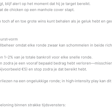
gt, blijf alert op het moment dat hij je target bereikt.
t de chicken op een manhole cover stapt.
je toch af en toe grote wins kunt behalen als je geluk hebt en
Burst‑vorm
ollbeheer omdat elke ronde zwaar kan schommelen in beide rich
 1–2% van je totale bankroll voor elke snelle ronde.
n zodra je een vooraf bepaald bedrag hebt verloren—misschien
bijvoorbeeld €5) en stop zodra je dat bereikt hebt.
liezen na een ongelukkige ronde; in high‑intensity play kan dit 
 beloning binnen strakke tijdsvensters: