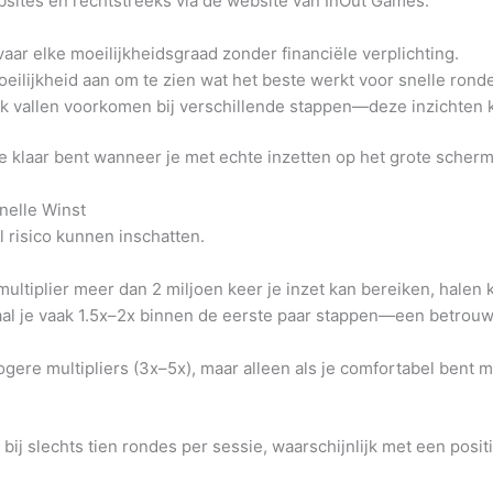
sites en rechtstreeks via de website van InOut Games.
vaar elke moeilijkheidsgraad zonder financiële verplichting.
eilijkheid aan om te zien wat het beste werkt voor snelle rond
 vallen voorkomen bij verschillende stappen—deze inzichten ku
e klaar bent wanneer je met echte inzetten op het grote scherm
nelle Winst
l risico kunnen inschatten.
ltiplier meer dan 2 miljoen keer je inzet kan bereiken, halen
al je vaak 1.5x–2x binnen de eerste paar stappen—een betrou
gere multipliers (3x–5x), maar alleen als je comfortabel bent m
bij slechts tien rondes per sessie, waarschijnlijk met een positi