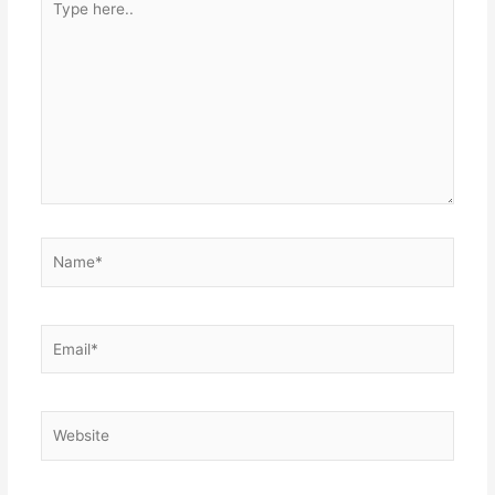
here..
Name*
Email*
Website