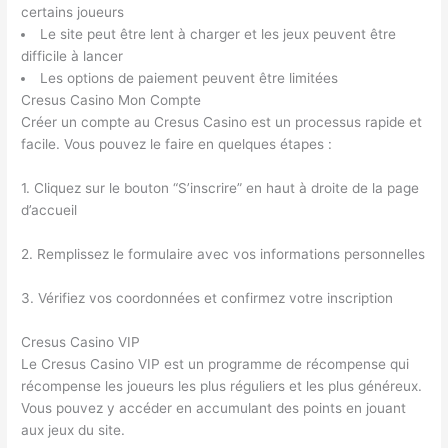
certains joueurs
Le site peut être lent à charger et les jeux peuvent être
difficile à lancer
Les options de paiement peuvent être limitées
Cresus Casino Mon Compte
Créer un compte au Cresus Casino est un processus rapide et
facile. Vous pouvez le faire en quelques étapes :
1. Cliquez sur le bouton “S’inscrire” en haut à droite de la page
d’accueil
2. Remplissez le formulaire avec vos informations personnelles
3. Vérifiez vos coordonnées et confirmez votre inscription
Cresus Casino VIP
Le Cresus Casino VIP est un programme de récompense qui
récompense les joueurs les plus réguliers et les plus généreux.
Vous pouvez y accéder en accumulant des points en jouant
aux jeux du site.