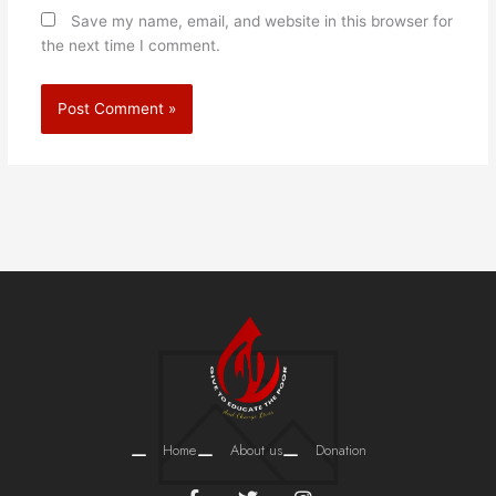
Save my name, email, and website in this browser for
the next time I comment.
Home
About us
Donation
F
T
I