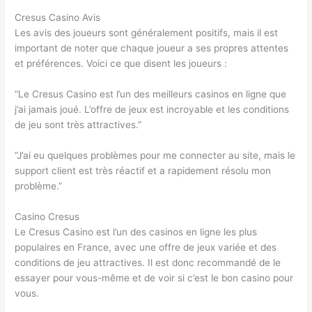
Cresus Casino Avis
Les avis des joueurs sont généralement positifs, mais il est
important de noter que chaque joueur a ses propres attentes
et préférences. Voici ce que disent les joueurs :
“Le Cresus Casino est l’un des meilleurs casinos en ligne que
j’ai jamais joué. L’offre de jeux est incroyable et les conditions
de jeu sont très attractives.”
“J’ai eu quelques problèmes pour me connecter au site, mais le
support client est très réactif et a rapidement résolu mon
problème.”
Casino Cresus
Le Cresus Casino est l’un des casinos en ligne les plus
populaires en France, avec une offre de jeux variée et des
conditions de jeu attractives. Il est donc recommandé de le
essayer pour vous-même et de voir si c’est le bon casino pour
vous.