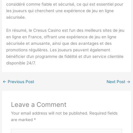
considéré comme fiable et sécurisé, ce qui est essentiel pour
les joueurs qui cherchent une expérience de jeu en ligne
sécurisée.
En résumé, le Cresus Casino est l’un des meilleurs sites de jeu
en ligne en France, offrant une expérience de jeu en ligne
sécurisée et amusante, ainsi que des avantages et des
promotions régulières. Les joueurs peuvent également
bénéficier d’un programme de fidélité et d’un service clientèle
disponible 24/7.
←
Previous Post
Next Post
→
Leave a Comment
Your email address will not be published.
Required fields
are marked
*
Type